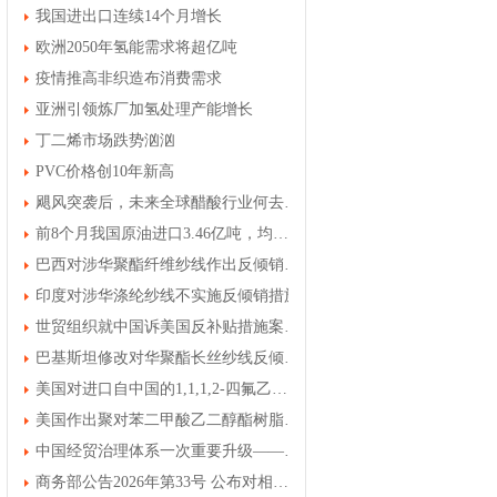
我国进出口连续14个月增长
欧洲2050年氢能需求将超亿吨
疫情推高非织造布消费需求
亚洲引领炼厂加氢处理产能增长
丁二烯市场跌势汹汹
PVC价格创10年新高
飓风突袭后，未来全球醋酸行业何去何从
前8个月我国原油进口3.46亿吨，均价上涨30.7%
巴西对涉华聚酯纤维纱线作出反倾销初裁
印度对涉华涤纶纱线不实施反倾销措施
世贸组织就中国诉美国反补贴措施案发布裁决
巴基斯坦修改对华聚酯长丝纱线反倾销终裁结果
美国对进口自中国的1,1,1,2-四氟乙烷进行第一次反倾销日落复审立案调查
美国作出聚对苯二甲酸乙二醇酯树脂第一次双反日落复审产业损害终裁
中国经贸治理体系一次重要升级——专家解读中国首例对外贸易国家安全调查
商务部公告2026年第33号 公布对相关进口打印复印办公设备发起对外贸易国家安全立案调查