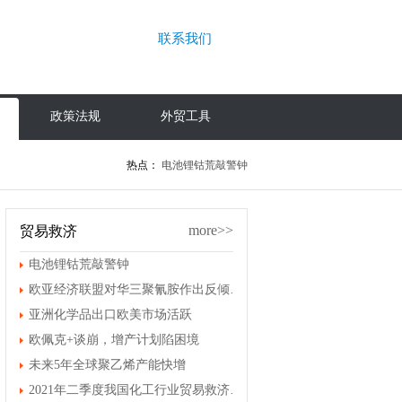
联系我们
政策法规
外贸工具
热点：
电池锂钴荒敲警钟
more>>
贸易救济
电池锂钴荒敲警钟
欧亚经济联盟对华三聚氰胺作出反倾销终裁
亚洲化学品出口欧美市场活跃
欧佩克+谈崩，增产计划陷困境
未来5年全球聚乙烯产能快增
2021年二季度我国化工行业贸易救济案件情况