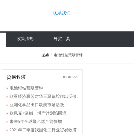
联系我们
政策法规
外贸工具
热点：
电池锂钴荒敲警钟
more>>
贸易救济
电池锂钴荒敲警钟
欧亚经济联盟对华三聚氰胺作出反倾销终裁
亚洲化学品出口欧美市场活跃
欧佩克+谈崩，增产计划陷困境
未来5年全球聚乙烯产能快增
2021年二季度我国化工行业贸易救济案件情况