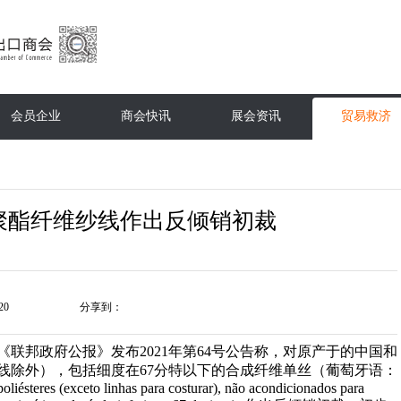
会员企业
商会快讯
展会资讯
贸易救济
聚酯纤维纱线作出反倾销初裁
20
分享到：
于《联邦政府公报》发布2021年第64号公告称，对原产于的中国和
线除外），包括细度在67分特以下的合成纤维单丝（葡萄牙语：
 poliésteres (exceto linhas para costurar), não acondicionados para