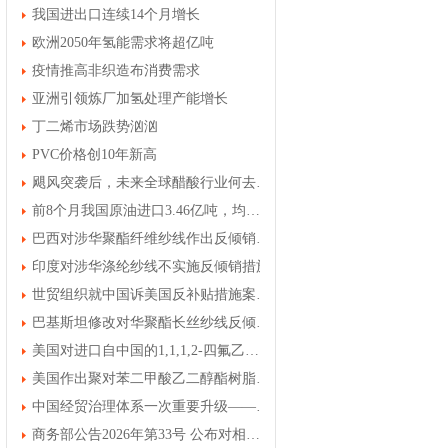
我国进出口连续14个月增长
欧洲2050年氢能需求将超亿吨
疫情推高非织造布消费需求
亚洲引领炼厂加氢处理产能增长
丁二烯市场跌势汹汹
PVC价格创10年新高
飓风突袭后，未来全球醋酸行业何去何从
前8个月我国原油进口3.46亿吨，均价上涨30.7%
巴西对涉华聚酯纤维纱线作出反倾销初裁
印度对涉华涤纶纱线不实施反倾销措施
世贸组织就中国诉美国反补贴措施案发布裁决
巴基斯坦修改对华聚酯长丝纱线反倾销终裁结果
美国对进口自中国的1,1,1,2-四氟乙烷进行第一次反倾销日落复审立案调查
美国作出聚对苯二甲酸乙二醇酯树脂第一次双反日落复审产业损害终裁
中国经贸治理体系一次重要升级——专家解读中国首例对外贸易国家安全调查
商务部公告2026年第33号 公布对相关进口打印复印办公设备发起对外贸易国家安全立案调查