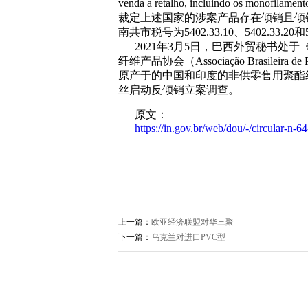
venda a retalho, incluindo os monofila
裁定上述国家的涉案产品存在倾销且倾
南共市税号为5402.33.10、5402.33.20和5
2021年3月5日，巴西外贸秘书处
纤维产品协会（Associação Brasileira de Pro
原产于的中国和印度的非供零售用聚酯
丝启动反倾销立案调查。
原文：
https://in.gov.br/web/dou/-/circular-n
上一篇：
欧亚经济联盟对华三聚
下一篇：
乌克兰对进口PVC型