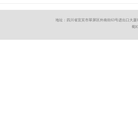
地址：四川省宜宾市翠屏区外南街63号进出口大厦8楼 邮编：6100
蜀I